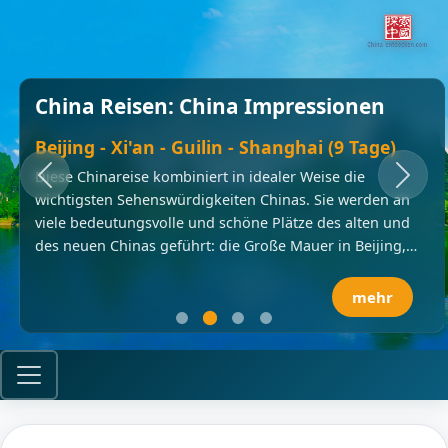
China Reisen: China Impressionen
Beijing - Xi'an - Guilin - Shanghai (9 Tage)
Diese Chinareise kombiniert in idealer Weise die
wichtigsten Sehenswürdigkeiten Chinas. Sie werden an
viele bedeutungsvolle und schöne Plätze des alten und
des neuen Chinas geführt: die Große Mauer in Beijing,
die Terrakotta-Armee in Xian, die traumhaft schöne
Karstlandschaft um Guilin sowie die Weltmetropole
mehr
Shanghai. Sie werden das Reich der Mitte in all seinen
Gegensätzen erkunden und die Menschen hautnah
kennenlernen.