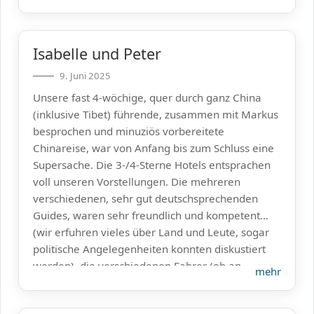
sie gerne anschauen. Wenn du keine Zeit hast, ist
es auch okay
我真喜欢中国🇨🇳❤️🇨🇳❤️🇨🇳！！！
Isabelle und Peter
9. Juni 2025
Unsere fast 4-wöchige, quer durch ganz China
(inklusive Tibet) führende, zusammen mit Markus
besprochen und minuziös vorbereitete
Chinareise, war von Anfang bis zum Schluss eine
Supersache. Die 3-/4-Sterne Hotels entsprachen
voll unseren Vorstellungen. Die mehreren
verschiedenen, sehr gut deutschsprechenden
Guides, waren sehr freundlich und kompetent
(wir erfuhren vieles über Land und Leute, sogar
politische Angelegenheiten konnten diskustiert
werden), die verschiedenen Fahrer (ob an
mehr
Flughäfen, Bahnhöfen, Sehenswürdigkeiten oder
bei den Hotels) waren immer sehr zuverlässig