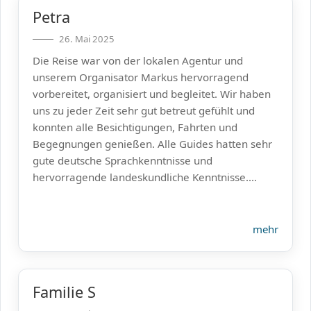
und pünktlich. Per Telefon oder WeChat war
Petra
Markus jederzeit erreichbar – sogar eine
kurzfristig nötig gewesene, zweitägige
26. Mai 2025
Planänderung wurde unkompliziert und innert
Die Reise war von der lokalen Agentur und
kürzester Zeit zu unserer vollsten Zufriedenheit
unserem Organisator Markus hervorragend
erledigt. Alle Sehenswürdigkeiten und
vorbereitet, organisiert und begleitet. Wir haben
angepriesenen Higlights entsprachen voll und
uns zu jeder Zeit sehr gut betreut gefühlt und
ganz dem Erwarteten.
konnten alle Besichtigungen, Fahrten und
Für uns war es eine sehr abwechlsungsreiche,
Begegnungen genießen. Alle Guides hatten sehr
tolle Reise.
gute deutsche Sprachkenntnisse und
Nochmals herzlichen Dank an Markus und seine
hervorragende landeskundliche Kenntnisse.
Helfenden.
Wir können seine Agentur jedem Chinareisenden
wärmstens weiterempfehlen.
mehr
Familie S